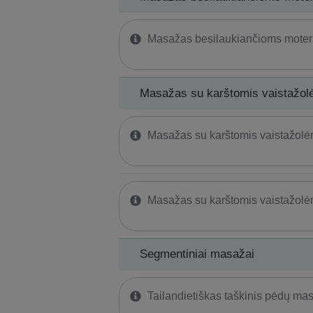
Masažas besilaukiančioms moter
Masažas su karštomis vaistažol
Masažas su karštomis vaistažolė
Masažas su karštomis vaistažolė
Segmentiniai masažai
Tailandietiškas taškinis pėdų ma