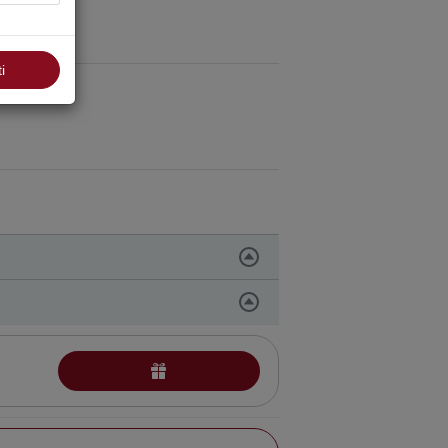
i
terapinis
as su karštomis vaistažolėmis
inis tailandietiškas
kūno šveitimo procedūra