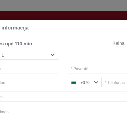
 informacija
s upė 110 min.
Kaina:
Atsiskaityk prekių krepšelyje
2
Dovanų kuponai
+370
Yra dvi kuponų rūšys! Pasirinkite norimą tipą.
SPA paslaugoms
Sumai