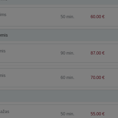
ims
50 min.
60.00 €
ėmis
mis
90 min.
87.00 €
mis
60 min.
70.00 €
sažas
50 min.
55.00 €