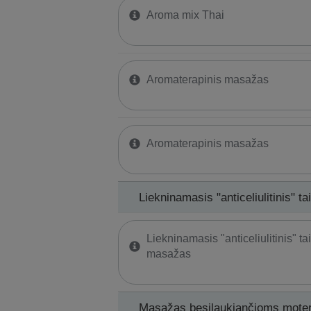
Aroma mix Thai
Aromaterapinis masažas
Aromaterapinis masažas
Liekninamasis "anticeliulitinis" 
Liekninamasis "anticeliulitinis" ta
masažas
Masažas besilaukiančioms mote