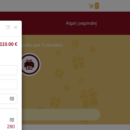
0
Atgal į pagrindinį
×
110.00
€
Ir gauk paštu per 5 minutes!
3
280