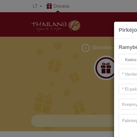
LT
Dovana
Pirkėjo
Ramybė
Išsirinkite dovaną
1