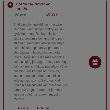
Tradicinis tailandietiškas
masažas
60 min.
65.00 €
Tradicinis tailandietiškas masažas
žinomas, kaip vienas efektyviausių
gydymo menų. Rankų delnais,
dilbiais, pėdomis bei viso kūno jėga
atliekami raumenis atpalaiduojantys
bei raiščius stiprinantys pratimai,
stimuliuojami biologiškai aktyvūs
taškai. Reguliarus masažas mažina
psichologinę įtampą, stresą ir nerimą,
šalina fizinius blokus, padeda iš kūno
pašalinti susikaupusias druskas,
lavina kūno lankstumą bei didina
judesių diapazoną. Sakoma, kad
tradicinis tailandietiškas masažas yra
tam tikra Jogos forma, tik jo metu
visą darbą už jus atlieka masažo
meistrė.
Masažai
Moterims