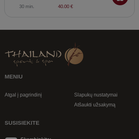
30 min.
40.00 €
MENIU
Atgal į pagrindinį
Slapukų nustatymai
Atšaukti užsakymą
SUSISIEKITE