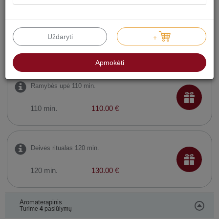
Jėgų šaltinis 90 min.
Uždaryti
+
90 min.
90.00 €
Apmokėti
Ramybės upė 110 min.
110 min.
110.00 €
Deivės ritualas 120 min.
120 min.
130.00 €
Aromaterapinis
Turime
4
pasiūlymų