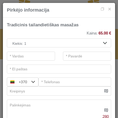
×
Pirkėjo informacija
Tradicinis tailandietiškas masažas
Kaina:
65.00
€
SPA PASLAUGOMS
.
Pagrindiniai filtrai
SPA kategorijos
+370
Ieškoti
Privati poilsio erdvė
Spa kompleksai
Turime
4
pasiūlymų
280